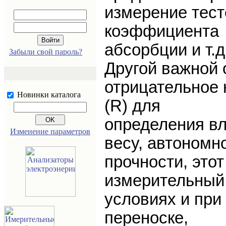
измерение тест
коэффициента
абсорбции и т.д
Забыли свой пароль?
Другой важной 
отрицательное 
Новинки каталога
(R) для
определения вл
Изменение параметров
весу, автономн
прочности, этот
измерительный 
условиях и при
переноске,