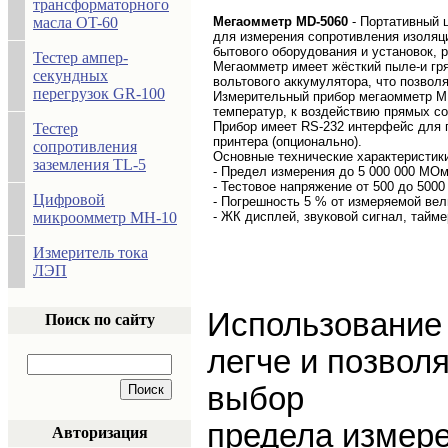
трансформаторного
масла OT-60
Мегаомметр MD-5060
-
Портативный 
для измерения сопротивления изоляц
бытового оборудования и установок, 
Тестер ампер-
Мегаомметр имеет жёсткий пыле-и гря
секундных
вольтового аккумулятора, что позвол
перегрузок GR-100
Измерительный прибор мегаомметр MD
температур, к воздействию прямых со
Прибор имеет RS-232 интерфейс для п
Тестер
принтера (опционально).
сопротивления
Основные технические характеристик
заземления TL-5
- Предел измерения до 5 000 000 МОм
- Тестовое напряжение от 500 до 5000
Цифровой
- Погрешность 5 % от измеряемой ве
микроомметр MH-10
- ЖК дисплей, звуковой сигнал, тайме
Измеритель тока
ЛЭП
Использование
Поиск по сайту
легче и позвол
выбор
предела измере
Авторизация