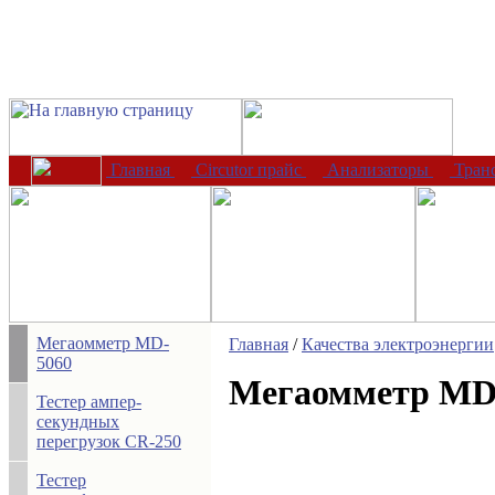
Главная
Circutor прайс
Анализаторы
Тран
Мегаомметр MD-
Главная
/
Качества электроэнергии
5060
Мегаомметр MD
Тестер ампер-
секундных
перегрузок CR-250
Тестер