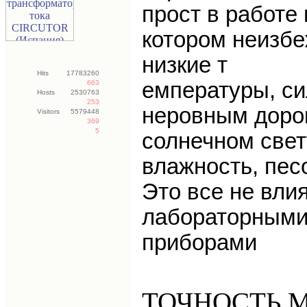
прост в работе
котором неизбе
низкие т
Hits
17783260
емпературы,
си
663
Hosts
2530763
253
неровным доро
Visitors
5579448
369
5
солнечном свет
влажность,
пес
Это все не вли
лабораторным
приборами
ТОЧНОСТЬ 