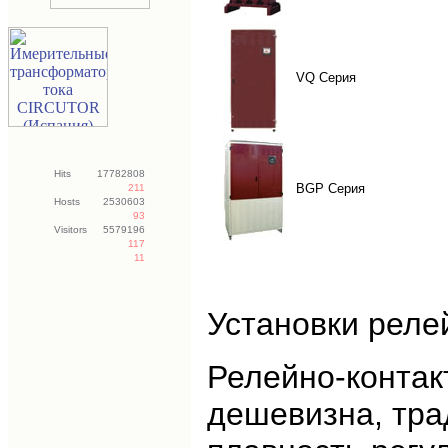
VQ Серия
Hits
17782808
BGP Серия
211
Hosts
2530603
93
Visitors
5579196
117
11
Установки реле
Релейно-контак
дешевизна, тра