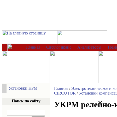
Главная
Circutor прайс
Анализаторы
Тран
Установки КРМ
Главная
/
Электротехническое и к
CIRCUTOR
/
Установки компенса
Поиск по сайту
УКРМ релейно-к