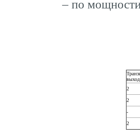
– по мощности
Транз
выход
2
2
-
2