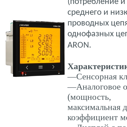
(потребление и
среднего и низ
проводных цепя
однофазных цеп
ARON.
Характеристик
—Сенсорная кла
—Аналоговое о
(мощность,
максимальная д
коэффициент м