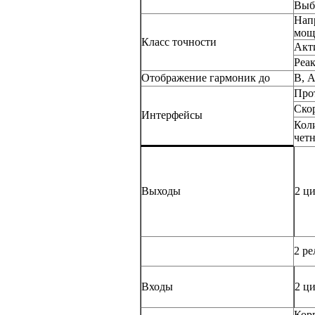
Выб
Нап
мощ
Класс точности
Акт
Реа
Отображение гармоник до
В, 
Про
Ско
Интерфейсы
Коли
четн
Выходы
2 ц
2 р
Входы
2 ц
Кор