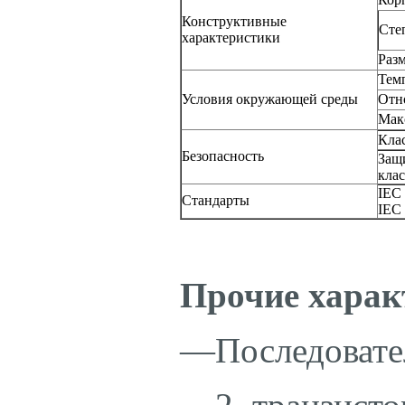
Конструктивные
Сте
характеристики
Раз
Тем
Условия окружающей среды
Отн
Мак
Клас
Безопасность
Защ
клас
IEC 
Стандарты
IEC 
Прочие харак
—Последовате